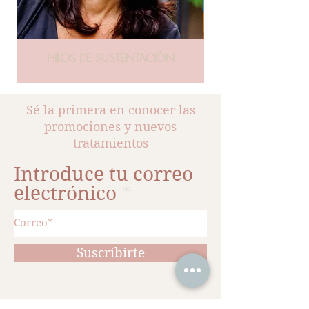
¿Para qué está indicado Forma?
- Paciente que desean un lifting
o estiramiento del rostro.
HILOS DE SUSTENTACIÓN
- Pacientes con flacidez facial.
- Pacientes que se han sometido a un
lifting facial anterior y desean una mayor
tensón y firmeza de la piel.
Sé la primera en conocer las
promociones y nuevos
¿Cuándo no debe hacerse Forma?
tratamientos
-Embarazo
-Infecciones de la zona a tratar
Introduce tu correo
-Portadores de marcapasos u otros
electrónico
implantes eléctricos
¿Cómo se hace Forma?
Se prepara la piel del rostro previo al
tratamiento, con una limpieza
Suscribirte
para eliminar todo resto de maquillaje.
Las ondas o radiaciones
electromagnéticas que oscilan